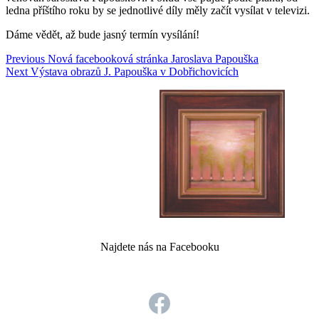
ledna příštího roku by se jednotlivé díly měly začít vysílat v televizi.
Dáme vědět, až bude jasný termín vysílání!
Navigace
Previous
Previous
Nová facebooková stránka Jaroslava Papouška
Next
post:
Next
Výstava obrazů J. Papouška v Dobřichovicích
pro
post:
příspěvek
Najdete nás na Facebooku
Facebook