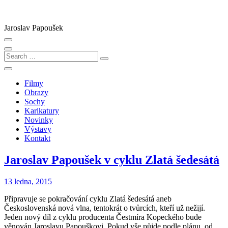
Skip
to
content
Jaroslav Papoušek
Search
…
Filmy
Obrazy
Sochy
Karikatury
Novinky
Výstavy
Kontakt
Jaroslav Papoušek v cyklu Zlatá šedesátá
13 ledna, 2015
Připravuje se pokračování cyklu Zlatá šedesátá aneb
Československá nová vlna, tentokrát o tvůrcích, kteří už nežijí.
Jeden nový díl z cyklu producenta Čestmíra Kopeckého bude
věnován Jaroslavu Papouškovi. Pokud vše půjde podle plánu, od