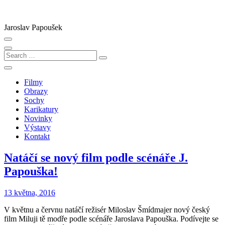
Skip
to
content
Jaroslav Papoušek
Search
…
Filmy
Obrazy
Sochy
Karikatury
Novinky
Výstavy
Kontakt
Natáčí se nový film podle scénáře J.
Papouška!
13 května, 2016
V květnu a červnu natáčí režisér Miloslav Šmídmajer nový český
film Miluji tě modře podle scénáře Jaroslava Papouška. Podívejte se