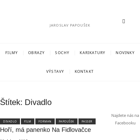
Skip
to
content
JAROSLAV PAPOUŠEK
FILMY
OBRAZY
SOCHY
KARIKATURY
NOVINKY
VÝSTAVY
KONTAKT
Štítek:
Divadlo
Najdete nás na
DIVADLO
FILM
FORMAN
PAPOUŠEK
PASSER
Facebooku
Hoří, má panenko Na Fidlovačce