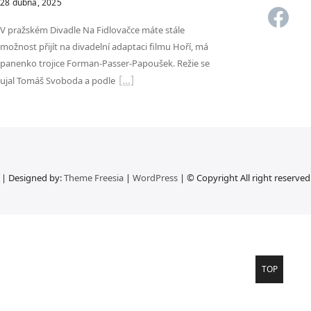
28 dubna, 2025
Fac
V pražském Divadle Na Fidlovačce máte stále
možnost přijít na divadelní adaptaci filmu Hoří, má
panenko trojice Forman-Passer-Papoušek. Režie se
ujal Tomáš Svoboda a podle
| Designed by:
Theme Freesia
|
WordPress
| © Copyright All right reserved
Go
TOP
to
top