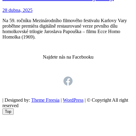
28 dubna, 2025
Na 59. ročníku Mezinárodního filmového festivalu Karlovy Vary
proběhne premiéra digitálně restaurované verze prvního dílu
homolkovské trilogie Jaroslava Papouška – filmu Ecce Homo
„Digitálně
Homolka (1969).
restaurovaný
film
Ecce
Najdete nás na Facebooku
Homo
Homolka
na
59.
Facebook
MFF
Karlovy
Vary“
| Designed by:
Theme Freesia
|
WordPress
| © Copyright All right
reserved
Go
Top
to
top