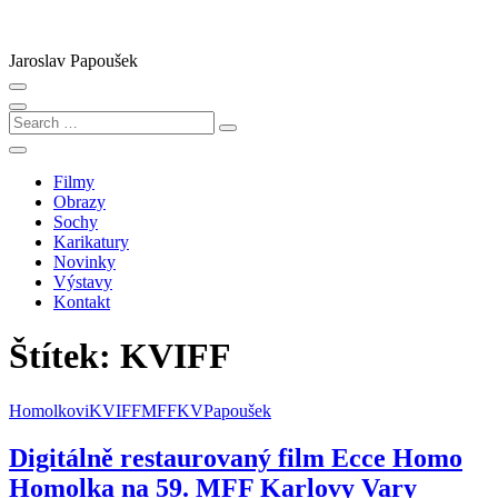
Skip
to
content
Jaroslav Papoušek
Search
…
Filmy
Obrazy
Sochy
Karikatury
Novinky
Výstavy
Kontakt
Štítek:
KVIFF
Homolkovi
KVIFF
MFFKV
Papoušek
Digitálně restaurovaný film Ecce Homo
Homolka na 59. MFF Karlovy Vary