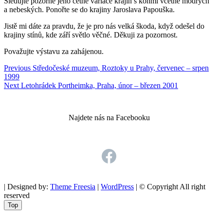
Sledujte pozorně jeho četné variace krajin s koňmi včetně modrých
a nebeských. Ponořte se do krajiny Jaroslava Papouška.
Jistě mi dáte za pravdu, že je pro nás velká škoda, když odešel do
krajiny stínů, kde září světlo věčné. Děkuji za pozornost.
Považujte výstavu za zahájenou.
Navigace
Previous
Previous
Středočeské muzeum, Roztoky u Prahy, červenec – srpen
post:
1999
pro
Next
Next
Letohrádek Portheimka, Praha, únor – březen 2001
příspěvek
post:
Najdete nás na Facebooku
Facebook
| Designed by:
Theme Freesia
|
WordPress
| © Copyright All right
reserved
Go
Top
to