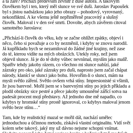
a ta záře? Přichází především zevnitř z duše autora. A takovým
člověkem byl i ten, který měl slunce ve své duši. Jaroslav Papoušek
byl s jistou nadsázkou jako jeho obrazy – pohodový, vyrovnaný,
nekonfliktní. A ke všemu ještě nepřiměřeně pracovitý a slušný
člověk. Maloval i v den své smrti. Dovolte, abych závěrem citoval
samotného Jaroslava:
„Přichází-li člověk do věku, kdy se začne ohlížet zpátky, objeví i
něco, čeho si považuje a co by nezměnil, i kdyby se znovu narodil.
Já kupříkladu bych se nezamiloval do žádné jiné krajiny, než zase
do té, kterou vidíte na mých obrázcích. Utekly roky, než jsem
objevil slunce. Já je do té doby vůbec nevnímal, myslím jako malíř.
Spatřiv tehdy jakoby rázem, co všechno mi slunce nabízí, jaké
zázraky pro oko, jaké zázraky pro duši, naprosto jsem začal chápat
národy, klanící se slunci jako bohu. Hovořím-li o slunci, mám na
mysli světlo záření. Světlo ovšem vrhá stíny. Impresionisté si všimli,
že jsou barevné. Mořil jsem se s barevnými stíny po jejich příkladu a
plodil obrázky sice pestré a přece jakoby umouněné zářící sotva na
padesát procent mojí představy. Až jednoho dne mě napadlo, co
kdybys ty hromské stíny prostě ignoroval, co kdybys maloval jenom
světlo beze stínu…“
Tam, kde by realistický mazal se mořil dál, nachází umělec
jednoduchou a účinnou metodu, získává vlastní originalitu. Vidí svět
kolem sebe takový, jaký my už dávno nejsme schopni vnímat.