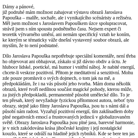
Dámy a pánové,
již podruhé mám možnost zahajovat výstavu obrazů Jaroslava
Papouška – malíře, sochaře, ale i vynikajícího scénáristy a režiséra.
Měl jsem možnost s Jaroslavem Papouškem úzce spolupracovat,
strávil jsem s ním spoustu podnětného času. Nejsem expert či
teoretik výtvarného umění, ani nemám specifický vztah ke koním,
ke kterým se tématicky váže dnešní vystavený soubor obrazů, ale
myslím, že to není podstatné.
Dílo Jaroslava Papouška nepotřebuje speciální komentáře, není třeba
ho objevovat ani obhajovat, získalo si již dávno obdiv a úctu. Je
hluboce lidské, poetické, má humor i vnitřní náboj. Je nabité energií,
chcete-li veskrze pozitivní. Přitom je meditativní a senzitivní. Mohu
zde pouze promluvit o svých dojmech, o tom jak na mě, a
předpokládám, že i na vás působí jeho tvorba. Mám doma několik
obrazů, které tvoří nedílnou součást magické pohody, kterou může,
za jistých předpokladů, permanentně působit umělecké dílo. To je
ten přesah, který nevyžaduje fyzickou přítomnost autora, neboť tyto
obrazy, stejně jako filmy Jaroslava Papouška, jsou tu s námi dál a
působí nám radost. Vyzařují pozitivní energií, tím zaklínadlem doby
plné negativních emocí a frustrovaných jedinců v globalizovaném
světě. Obrazy Jaroslava Papouška jsou plné jasu, barevné harmonie,
je v nich zakódována krása jihočeské krajiny i její nostalgické
kouzlo, které se odráží na hladině jejich rybníků. Kde se bere ten jas