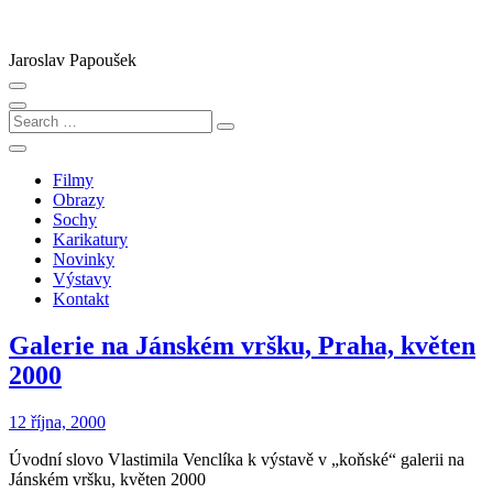
Skip
to
content
Jaroslav Papoušek
Search
…
Filmy
Obrazy
Sochy
Karikatury
Novinky
Výstavy
Kontakt
Galerie na Jánském vršku, Praha, květen
2000
12 října, 2000
Úvodní slovo Vlastimila Venclíka k výstavě v „koňské“ galerii na
Jánském vršku, květen 2000